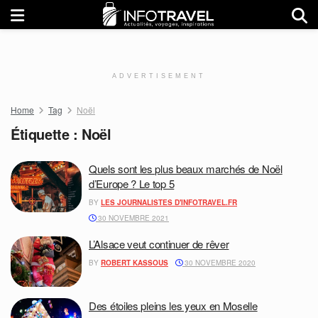
ADVERTISEMENT
Home
Tag
Noël
Étiquette :
Noël
Quels sont les plus beaux marchés de Noël
d’Europe ? Le top 5
BY
LES JOURNALISTES D'INFOTRAVEL.FR
30 NOVEMBRE 2021
L’Alsace veut continuer de rêver
BY
ROBERT KASSOUS
30 NOVEMBRE 2020
Des étoiles pleins les yeux en Moselle