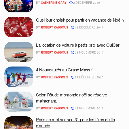
BY
CATHERINE GARY
2 DÉCEMBRE 2019
Quel jour choisir pour partir en vacance de Noël ?
BY
ROBERT KASSOUS
12 DÉCEMBRE 2017
La location de voiture à petits prix avec OuiCar
BY
ROBERT KASSOUS
23 NOVEMBRE 2017
4 Nouveautés au Grand Massif
BY
ROBERT KASSOUS
22 DÉCEMBRE 2016
Selon l’étude momondo noël se réserve
maintenant.
BY
ROBERT KASSOUS
13 NOVEMBRE 2016
Paris se met sur son 31 pour les fêtes de fin
d’année