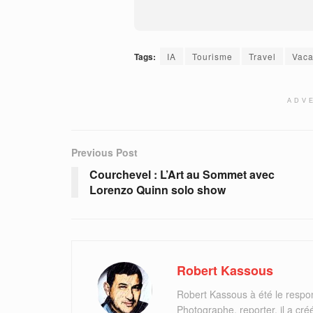
Tags:
IA
Tourisme
Travel
Vac
ADV
Previous Post
Courchevel : L’Art au Sommet avec
Lorenzo Quinn solo show
Robert Kassous
Robert Kassous à été le respo
Photographe, reporter, il a cr