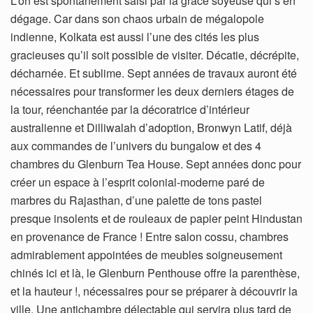
L’on est spontanément saisi par la grâce soyeuse qui s’en
dégage. Car dans son chaos urbain de mégalopole
indienne, Kolkata est aussi l’une des cités les plus
gracieuses qu’il soit possible de visiter. Décatie, décrépite,
décharnée. Et sublime. Sept années de travaux auront été
nécessaires pour transformer les deux derniers étages de
la tour, réenchantée par la décoratrice d’intérieur
australienne et Dilliwalah d’adoption, Bronwyn Latif, déjà
aux commandes de l’univers du bungalow et des 4
chambres du Glenburn Tea House. Sept années donc pour
créer un espace à l’esprit colonial-moderne paré de
marbres du Rajasthan, d’une palette de tons pastel
presque insolents et de rouleaux de papier peint Hindustan
en provenance de France ! Entre salon cossu, chambres
admirablement appointées de meubles soigneusement
chinés ici et là, le Glenburn Penthouse offre la parenthèse,
et la hauteur !, nécessaires pour se préparer à découvrir la
ville. Une antichambre délectable qui servira plus tard de