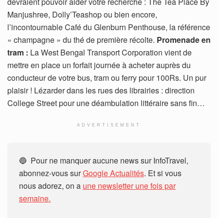
devraient pouvoir aider votre recherche : The Tea Place By
Manjushree, Dolly’Teashop ou bien encore,
l’incontournable Café du Glenburn Penthouse, la référence
« champagne » du thé de première récolte.
Promenade en
tram :
La West Bengal Transport Corporation vient de
mettre en place un forfait journée à acheter auprès du
conducteur de votre bus, tram ou ferry pour 100Rs. Un pur
plaisir ! Lézarder dans les rues des librairies : direction
College Street pour une déambulation littéraire sans fin…
ADVERTISEMENT
🔵 Pour ne manquer aucune news sur InfoTravel,
abonnez-vous sur
Google Actualités
. Et si vous
nous adorez, on a
une newsletter une fois par
semaine.