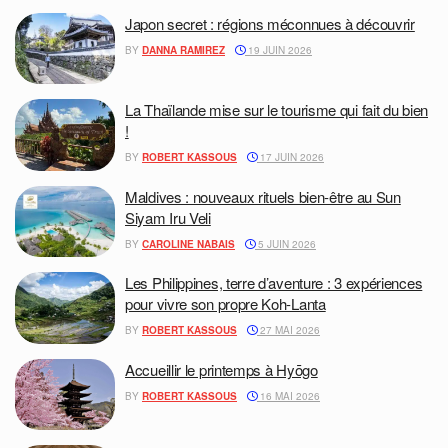
Japon secret : régions méconnues à découvrir
BY
DANNA RAMIREZ
19 JUIN 2026
La Thaïlande mise sur le tourisme qui fait du bien
!
BY
ROBERT KASSOUS
17 JUIN 2026
Maldives : nouveaux rituels bien-être au Sun
Siyam Iru Veli
BY
CAROLINE NABAIS
5 JUIN 2026
Les Philippines, terre d’aventure : 3 expériences
pour vivre son propre Koh-Lanta
BY
ROBERT KASSOUS
27 MAI 2026
Accueillir le printemps à Hyōgo
BY
ROBERT KASSOUS
16 MAI 2026