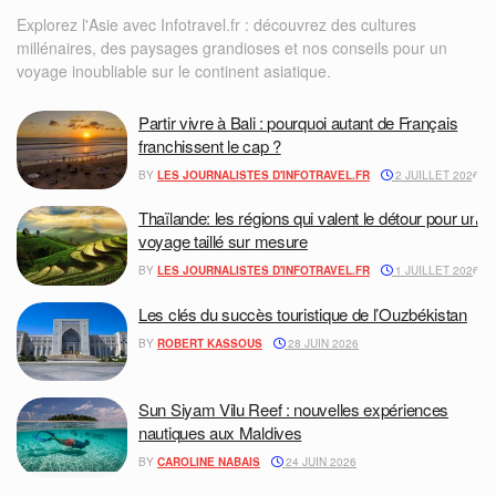
Explorez l'Asie avec Infotravel.fr : découvrez des cultures
millénaires, des paysages grandioses et nos conseils pour un
voyage inoubliable sur le continent asiatique.
Partir vivre à Bali : pourquoi autant de Français
franchissent le cap ?
BY
LES JOURNALISTES D'INFOTRAVEL.FR
2 JUILLET 2026
Thaïlande: les régions qui valent le détour pour un
voyage taillé sur mesure
BY
LES JOURNALISTES D'INFOTRAVEL.FR
1 JUILLET 2026
Les clés du succès touristique de l’Ouzbékistan
BY
ROBERT KASSOUS
28 JUIN 2026
Sun Siyam Vilu Reef : nouvelles expériences
nautiques aux Maldives
BY
CAROLINE NABAIS
24 JUIN 2026