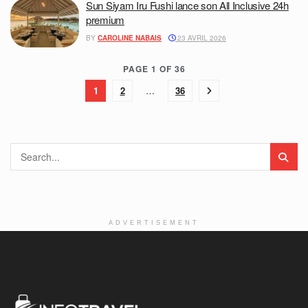
Sun Siyam Iru Fushi lance son All Inclusive 24h
premium
BY
CAROLINE NABAIS
23 AVRIL 2026
PAGE 1 OF 36
1
2
…
36
ADVERTISEMENT