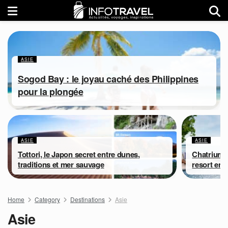
ASIE
Sogod Bay : le joyau caché des Philippines
pour la plongée
ASIE
ASIE
Tottori, le Japon secret entre dunes,
Chatrium 
traditions et mer sauvage
resort en 
Home
Category
Destinations
Asie
Asie