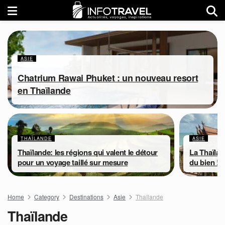
ASIE
Chatrium Rawai Phuket : un nouveau resort
en Thaïlande
THAÏLANDE
ASIE
Thaïlande: les régions qui valent le détour
La Thaïlan
pour un voyage taillé sur mesure
du bien !
Home
Category
Destinations
Asie
Thaïlande
Thaïlande