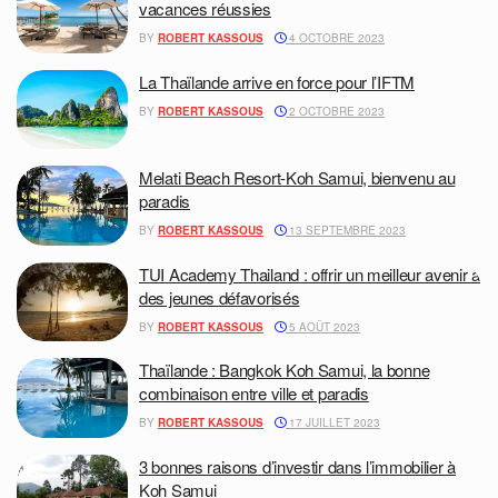
vacances réussies
BY
ROBERT KASSOUS
4 OCTOBRE 2023
La Thaïlande arrive en force pour l’IFTM
BY
ROBERT KASSOUS
2 OCTOBRE 2023
Melati Beach Resort-Koh Samui, bienvenu au
paradis
BY
ROBERT KASSOUS
13 SEPTEMBRE 2023
TUI Academy Thailand : offrir un meilleur avenir à
des jeunes défavorisés
BY
ROBERT KASSOUS
5 AOÛT 2023
Thaïlande : Bangkok Koh Samui, la bonne
combinaison entre ville et paradis
BY
ROBERT KASSOUS
17 JUILLET 2023
3 bonnes raisons d’investir dans l’immobilier à
Koh Samui