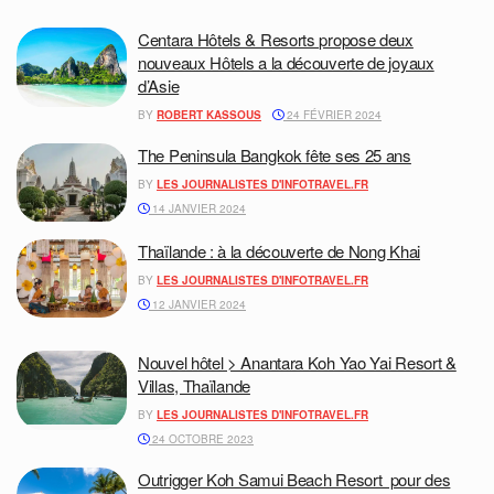
Centara Hôtels & Resorts propose deux
nouveaux Hôtels a la découverte de joyaux
d’Asie
BY
ROBERT KASSOUS
24 FÉVRIER 2024
The Peninsula Bangkok fête ses 25 ans
BY
LES JOURNALISTES D'INFOTRAVEL.FR
14 JANVIER 2024
Thaïlande : à la découverte de Nong Khai
BY
LES JOURNALISTES D'INFOTRAVEL.FR
12 JANVIER 2024
Nouvel hôtel > Anantara Koh Yao Yai Resort &
Villas, Thaïlande
BY
LES JOURNALISTES D'INFOTRAVEL.FR
24 OCTOBRE 2023
Outrigger Koh Samui Beach Resort pour des