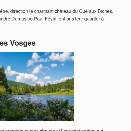
être, direction le charmant château du Gué aux Biches.
exandre Dumas ou Paul Féval, ont pris leur quartier à
tes Vosges
es premiers rayons chauds et l’enivrant parfum qui