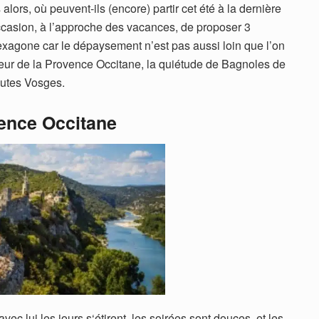
lors, où peuvent-ils (encore) partir cet été à la dernière
occasion, à l’approche des vacances, de proposer 3
hexagone car le dépaysement n’est pas aussi loin que l’on
ouceur de la Provence Occitane, la quiétude de Bagnoles de
autes Vosges.
ence Occitane
vec lui les jours s‘étirent, les soirées sont douces, et les