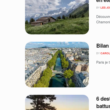
BY
LES J
Découvre
Chamonix,
Bilan 
BY
CAROL
Paris je 
6 des
battu