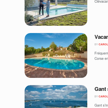
Clévacan
Vacan
BY
CAROL
Fréquent
Corse en 
Gant 
BY
CAROL
Gant s’in