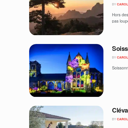
BY
CAROL
Hors des
pas loupe
Soiss
BY
CAROL
Soissonna
Cléva
BY
CAROL