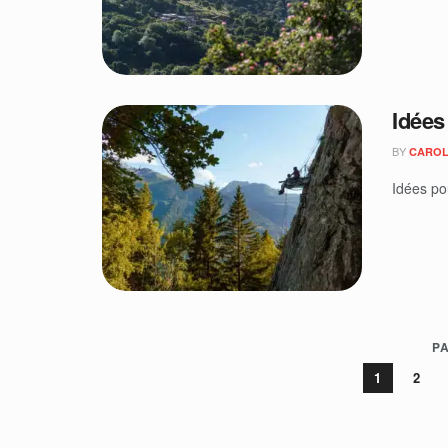
Idées
BY
CAROL
Idées po
PA
1
2