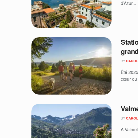
d’Azur...
Stati
grand
BY
CAROL
Été 2025
cœur du 
Valme
BY
CAROL
À Valmein