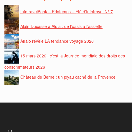
InfotravelBook – Printemps – Eté d’Infotravel N° 7
Alain Ducasse à Alula : de l’oasis à l’assiette
Airalo révèle LA tendance voyage 2026
15 mars 2026 : c’est la Journée mondiale des droits des
consommateurs 2026
Château de Berne : un joyau caché de la Provence