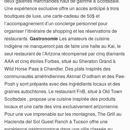
deux galeries marchandes haut de gamme à Scottsdale.
Une expérience exclusive offre un accès anticipé à trois
boutiques de luxe, une carte-cadeau de 50$ et
l’accompagnement d’un concierge personnel pour
organiser l’itinéraire de shopping et les réservations de
restaurants.
Gastronomie
Les amateurs de cuisine
indigène ne manqueront pas de faire une halte au Kai, le
seul restaurant de l’Arizona récompensé par cinq diamants
AAA et cinq étoiles Forbes, situé au Sheraton Grand à
Wild Horse Pass à Chandler. Des plats inspirés des
communautés amérindiennes Akimal O’odham et des Pee-
Posh y sont préparés avec des ingrédients locaux et des
graines autochtones. Le restaurant FnB, situé à Old Town
Scottsdale , propose une cuisine inspirée des produits
locaux et une carte des vins exclusivement arizonienne.
Pour une vue imprenable sur les montagnes, The Grill au
Hacienda del Sol Guest Ranch à Tucson offre une
expérience gastronomique dans une ville classée au