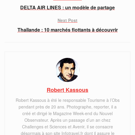
DELTA AIR LINES : un modèle de partage
Next Post
Thaïlande : 10 marchés flottants à découvrir
Robert Kassous
Robert Kassous à été le responsable Tourisme à l’Obs
pendant près de 20 ans. Photographe, reporter, il a
créé et dirigé le Magazine Week-end du Nouvel
Observateur. Après un passage d’un an chez
Challenges et Sciences et Avenir, il se consacre
désormais à son site Infotravel.fr dont il assure le