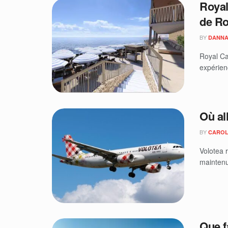
Royal
de Ro
BY
DANNA
Royal Ca
expérien
Où al
BY
CAROL
Volotea 
maintenu
Que f