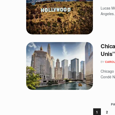
Lucas Mu
Angeles.
Chica
Unis”
BY
CAROL
Chicago 
Condé Na
PA
1
2