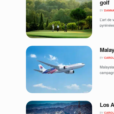
golf
BY
DANNA
L’art de
pyrénées,
Malays
BY
CAROL
Malaysia 
campagne
Los A
BY
CAROL