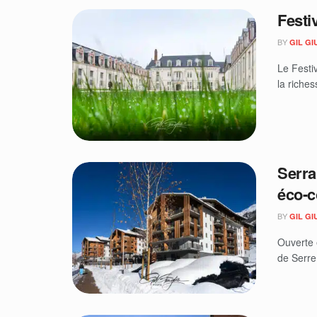
Festi
BY
GIL GI
Le Festi
la riches
Serra
éco-c
BY
GIL GI
Ouverte 
de Serre