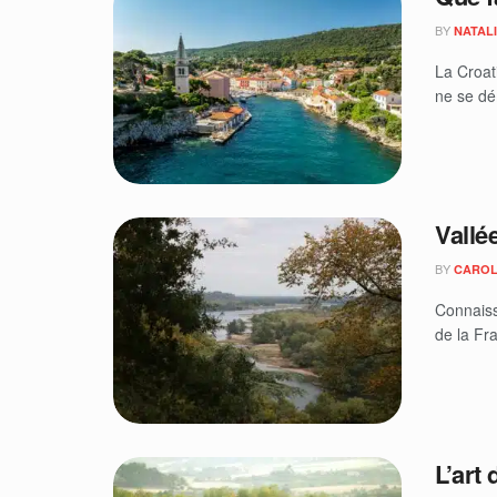
BY
NATAL
La Croati
ne se dé
Vallée
BY
CAROL
Connaiss
de la Fra
L’art