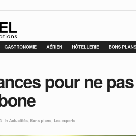
GASTRONOMIE
AÉRIEN
HÔTELLERIE
BONS PLAN
cances pour ne pas
rbone
3
in
Actualités
,
Bons plans
,
Les experts