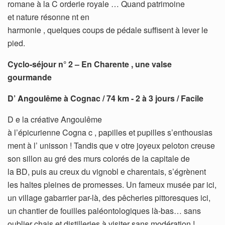
romane à la C orderie royale … Quand patrimoine
et nature résonne nt en
harmonie , quelques coups de pédale suffisent à lever le
pied.
Cyclo-séjour n° 2 – En Charente , une valse
gourmande
D’ Angoulême à Cognac / 74 km -​ 2 à 3 jours / Facile
D e la créative Angoulême
à l’épicurienne Cogna c , papilles et pupilles s’enthousias
ment à l’ unisson ! Tandis que v otre joyeux peloton creuse
son sillon au gré des murs colorés de la capitale de
la BD, puis au creux du vignobl e charentais, s’égrènent
les haltes pleines de promesses. Un fameux musée par ici,
un village gabarrier par-là, des pêcheries pittoresques ici,
un chantier de fouilles paléontologiques là-bas… sans
oublier chais et distilleries à visiter sans modération !