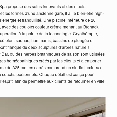
Spa propose des soins innovants et des rituels
 et les formes d’une ancienne gare, il allie bien-être high-
 énergie et tranquillité. Une piscine intérieure de 20
e, avec des couloirs couleur crème menant au Biohack
ération à la pointe de la technologie. Cryothérapie,
au côtoient saunas, hammams, bassins de plongée et
pont flanqué de deux sculptures d’arbres naturels
 Bar, où des herbes britanniques de saison sont utilisées
s homéopathiques créés par les clients et à emporter
orme de 325 mètres carrés comprend un studio lumineux
e coachs personnels. Chaque détail est conçu pour
l’esprit, afin de permettre aux clients de retourner en ville