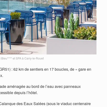
l Bleu**** et SPA à Carry-le-Rouet
GR51) : 62 km de sentiers en 17 boucles, de « gare en
x.
alade aménagée au bord de l’eau avec panneaux
ccessible depuis l’hôtel.
Calanque des Eaux Salées (sous le viaduc centenaire