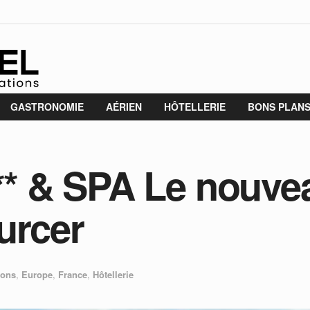
GASTRONOMIE
AÉRIEN
HÔTELLERIE
BONS PLAN
*** & SPA Le nouve
urcer
ions
,
Europe
,
France
,
Hôtellerie