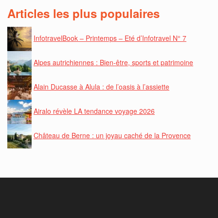
Articles les plus populaires
InfotravelBook – Printemps – Eté d’Infotravel N° 7
Alpes autrichiennes : Bien-être, sports et patrimoine
Alain Ducasse à Alula : de l’oasis à l’assiette
Airalo révèle LA tendance voyage 2026
Château de Berne : un joyau caché de la Provence