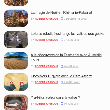
La magie de Noël en Rhénanie-Palatinat
BY
ROBERT KASSOUS
9 DÉCEMBRE 2012
Le bras robotisé qui range les valises des geeks
BY
ROBERT KASSOUS
27 JUIN 2012
A la découverte de la Tasmanie avec Australie
Tours
BY
ROBERT KASSOUS
26 MAI 2012
Envol vers l’Egypte avec le Parc Astérix
BY
ROBERT KASSOUS
8 AVRIL 2012
Y a-t-il un voleur dans la valise ?
BY
ROBERT KASSOUS
10 JUIN 2011