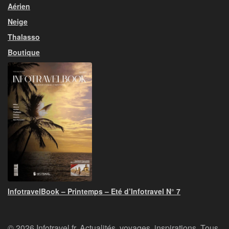
Aérien
Neige
Thalasso
Boutique
InfotravelBook – Printemps – Eté d’Infotravel N° 7
© 2026 Infotravel.fr, Actualités, voyages, inspirations. Tous