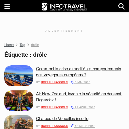
ADVERTISEMENT
Home
Tag
drôle
Étiquette :
drôle
Comment la crise a modifié les comportements
des voyageurs européens ?
BY
ROBERT KASSOUS
5 MAI 2013
Air New Zealand, invente la sécurité en dansant.
Regardez !
BY
ROBERT KASSOUS
21 AVRIL 2013
Château de Versailles insolite
BY
ROBERT KASSOUS
16 MARS 2013