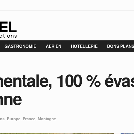
GASTRONOMIE
AÉRIEN
HÔTELLERIE
BONS PLAN
entale, 100 % évas
nne
ons
,
Europe
,
France
,
Montagne