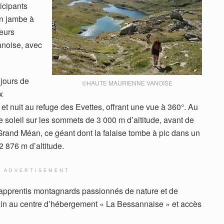
ticipants
en jambe à
deurs
anoise, avec
jours de
©HAUTE MAURIENNE VANOISE
x
t nuit au refuge des Evettes, offrant une vue à 360°. Au
de soleil sur les sommets de 3 000 m d’altitude, avant de
 Grand Méan, ce géant dont la falaise tombe à pic dans un
2 876 m d’altitude.
ADVERTISEMENT
 apprentis montagnards passionnés de nature et de
ain au centre d’hébergement « La Bessannaise » et accès