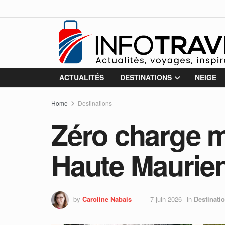
ACTUALITÉS
DESTINATIONS
NEIGE
Home
Destinations
Zéro charge m
Haute Maurie
by
Caroline Nabais
7 juin 2026
in
Destinati