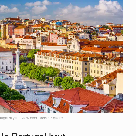
tugal skyline view over Rossio Square.
 le Portugal brut