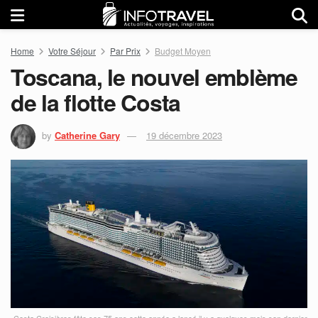
Home
Votre Séjour
Par Prix
Budget Moyen
Toscana, le nouvel emblème
de la flotte Costa
by
Catherine Gary
19 décembre 2023
Costa Croisières fête ses 75 ans cette année a lancé il y a quelques mois son dernier