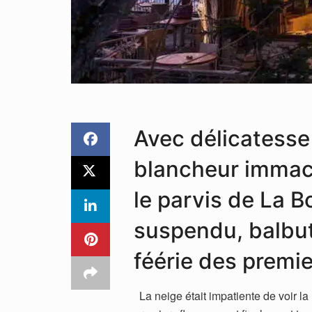
Avec délicatesse
blancheur immacul
le parvis de La B
suspendu, balbut
féérie des premier
La neige était impatiente de voir la 