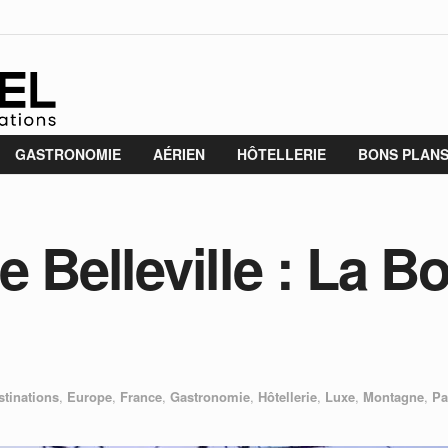
GASTRONOMIE
AÉRIEN
HÔTELLERIE
BONS PLAN
 Belleville : La Bo
stinations
,
Europe
,
France
,
Gastronomie
,
Hôtellerie
,
Luxe
,
Montagne
,
Pa