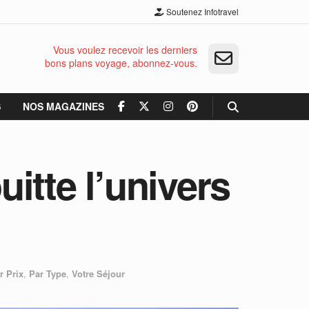
Soutenez Infotravel
Vous voulez recevoir les derniers
bons plans voyage, abonnez-vous.
S
NOS MAGAZINES
uitte l’univers
r Prix
,
Par Type
,
Votre Séjour