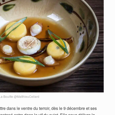
La Bouitte @MatthieuCellard
re dans le ventre du terroir, dès le 9 décembre et ses
antané entre dans le vif du sujet. Elle nous délivre la