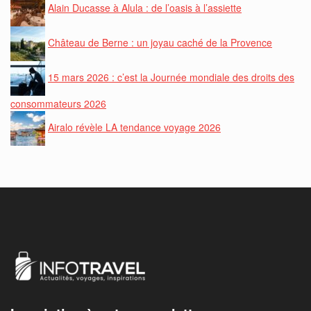
Alain Ducasse à Alula : de l’oasis à l’assiette
Château de Berne : un joyau caché de la Provence
15 mars 2026 : c’est la Journée mondiale des droits des
consommateurs 2026
Airalo révèle LA tendance voyage 2026