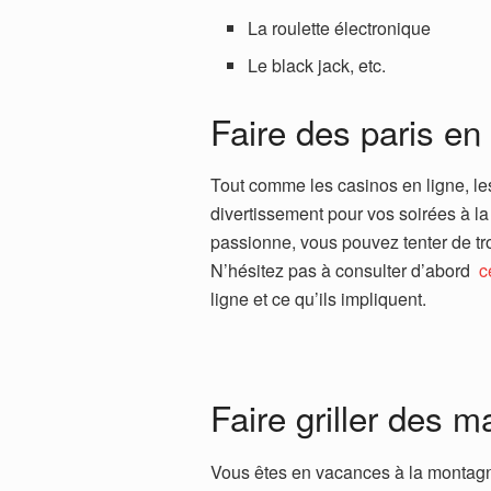
La roulette électronique
Le black jack, etc.
Faire des paris en 
Tout comme les casinos en ligne, l
divertissement pour vos soirées à la
passionne, vous pouvez tenter de tro
N’hésitez pas à consulter d’abord
ce
ligne et ce qu’ils impliquent.
Faire griller des 
Vous êtes en vacances à la montagn