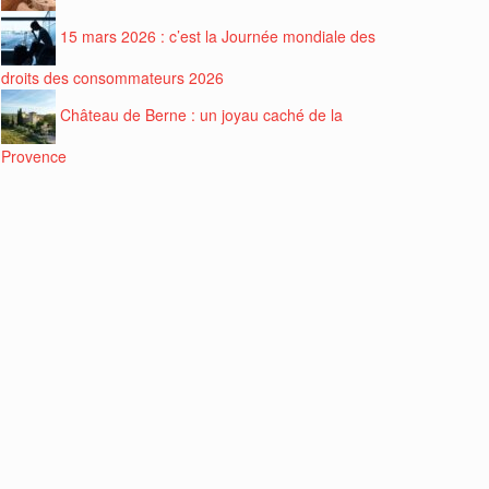
15 mars 2026 : c’est la Journée mondiale des
droits des consommateurs 2026
Château de Berne : un joyau caché de la
Provence