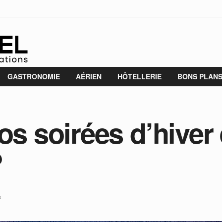
GASTRONOMIE
AÉRIEN
HÔTELLERIE
BONS PLAN
vos soirées d’hiver
?
s