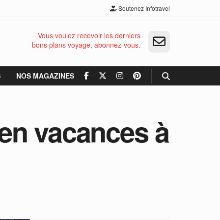
Soutenez Infotravel
Vous voulez recevoir les derniers
bons plans voyage, abonnez-vous.
S
NOS MAGAZINES
 en vacances à