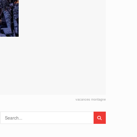
vacances montagne