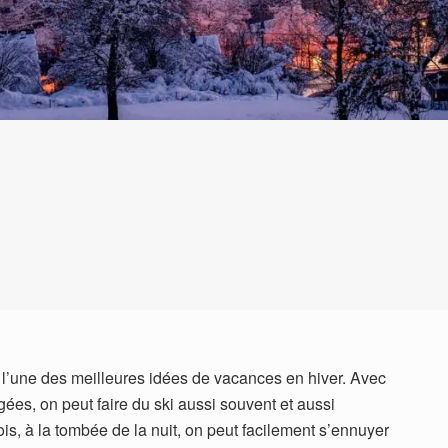
l’une des meilleures idées de vacances en hiver. Avec
ées, on peut faire du ski aussi souvent et aussi
is, à la tombée de la nuit, on peut facilement s’ennuyer