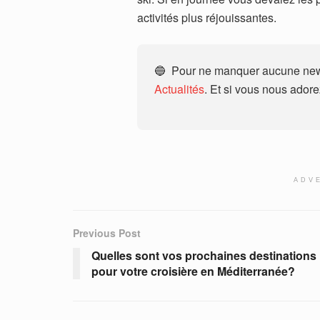
activités plus réjouissantes.
🔵 Pour ne manquer aucune news
Actualités
. Et si vous nous ador
ADV
Previous Post
Quelles sont vos prochaines destinations
pour votre croisière en Méditerranée?