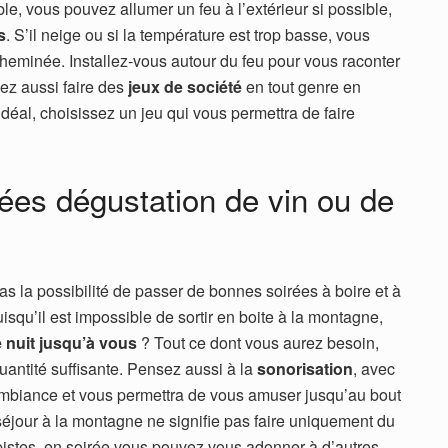
e, vous pouvez allumer un feu à l’extérieur si possible,
s
. S’il neige ou si la température est trop basse, vous
heminée. Installez-vous autour du feu pour vous raconter
ez aussi faire des
jeux de société
en tout genre en
idéal, choisissez un jeu qui vous permettra de faire
ées dégustation de vin ou de
 pas la possibilité de passer de bonnes soirées à boire et à
squ’il est impossible de sortir en boite à la montagne,
 nuit jusqu’à vous
? Tout ce dont vous aurez besoin,
antité suffisante. Pensez aussi à la
sonorisation
, avec
’ambiance et vous permettra de vous amuser jusqu’au bout
séjour à la montagne ne signifie pas faire uniquement du
 pistes, en soirée vous pouvez vous adonner à d’autres