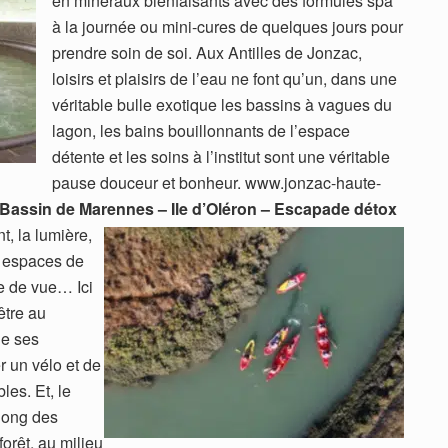
en minéraux bienfaisants avec des formules spa
à la journée ou mini-cures de quelques jours pour
prendre soin de soi. Aux Antilles de Jonzac,
loisirs et plaisirs de l’eau ne font qu’un, dans une
véritable bulle exotique les bassins à vagues du
lagon, les bains bouillonnants de l’espace
détente et les soins à l’institut sont une véritable
pause douceur et bonheur. www.jonzac-haute-
 Bassin de Marennes – Ile d’Oléron – Escapade détox
nt, la lumière,
s espaces de
te de vue… Ici
être au
de ses
r un vélo et de
les. Et, le
long des
orêt, au milieu