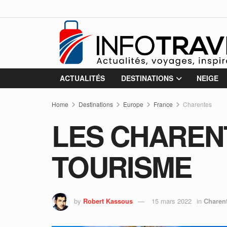
ACTUALITÉS
DESTINATIONS
NEIGE
Home
Destinations
Europe
France
Charentes
LES CHAREN
TOURISME
by
Robert Kassous
15 mars 2022
in
Charen