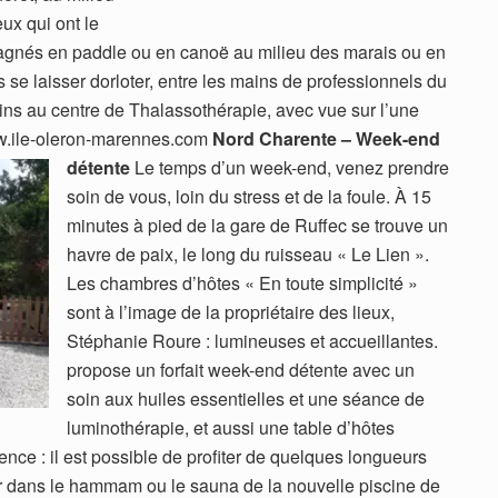
eux qui ont le
agnés en paddle ou en canoë au milieu des marais ou en
s se laisser dorloter, entre les mains de professionnels du
ns au centre de Thalassothérapie, avec vue sur l’une
www.ile-oleron-marennes.com
Nord Charente – Week-end
détente
Le temps d’un week-end, venez prendre
soin de vous, loin du stress et de la foule. À 15
minutes à pied de la gare de Ruffec se trouve un
havre de paix, le long du ruisseau « Le Lien ».
Les chambres d’hôtes « En toute simplicité »
sont à l’image de la propriétaire des lieux,
Stéphanie Roure : lumineuses et accueillantes.
propose un forfait week-end détente avec un
soin aux huiles essentielles et une séance de
luminothérapie, et aussi une table d’hôtes
ence : il est possible de profiter de quelques longueurs
er dans le hammam ou le sauna de la nouvelle piscine de