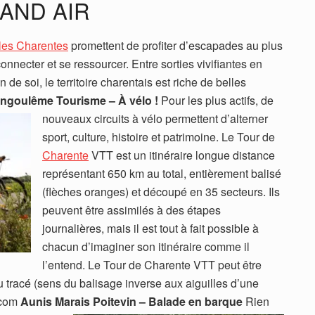
AND AIR
les Charentes
promettent de profiter d’escapades au plus
nnecter et se ressourcer. Entre sorties vivifiantes en
n de soi, le territoire charentais est riche de belles
ngoulême Tourisme – À vélo !
Pour les plus actifs, de
nouveaux circuits à vélo permettent d’alterner
sport, culture, histoire et patrimoine. Le Tour de
Charente
VTT est un itinéraire longue distance
représentant 650 km au total, entièrement balisé
(flèches oranges) et découpé en 35 secteurs. Ils
peuvent être assimilés à des étapes
journalières, mais il est tout à fait possible à
chacun d’imaginer son itinéraire comme il
l’entend. Le Tour de Charente VTT peut être
 tracé (sens du balisage inverse aux aiguilles d’une
.com
Aunis Marais Poitevin – Balade en barque
Rien