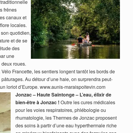
raditionnelle
s frênes
les canaux et
flore locales.
 son quotidien,
ture et de se
iétude des
par une
 deux roues.
élo Francette, les sentiers longent tantôt les bords de
es pâturages. Au détour d’une haie, on surprendra peut-
d’un loriot d’Europe. www.aunis-maraispoitevin.com
Jonzac – Haute Saintonge – L’eau, élixir de
bien-être à Jonzac !
Outre les cures médicales
pour les voies respiratoires, phlébologie ou
rhumatologie, les Thermes de Jonzac proposent
des soins à partir d’une eau hyperthermale riche