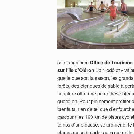
saintonge.com
Office de Tourisme
sur l’île d’Oléron
L’air iodé et vivifia
quelle que soit la saison, les grand
forêts, des étendues de sable à per
la nature offre une parenthèse bien-
quotidien. Pour pleinement profiter 
bienfaits, rien de tel que d’enfourche
parcourir les 160 km de pistes cyclab
temps d’une pause, se promener le 
plages ou se balader au cœur de la f