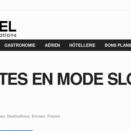
GASTRONOMIE
AÉRIEN
HÔTELLERIE
BONS PLAN
TES EN MODE S
tes
,
Destinations
,
Europe
,
France