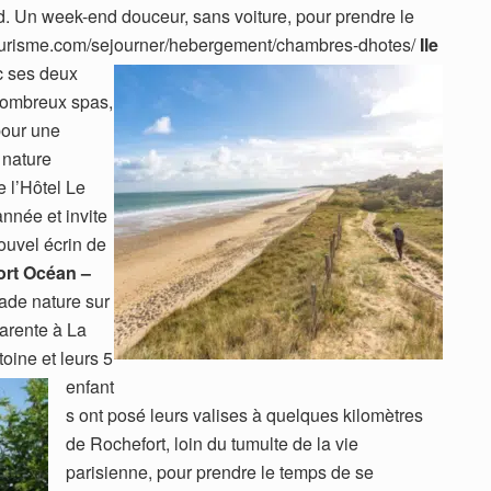
d. Un week-end douceur, sans voiture, pour prendre le
tourisme.com/sejourner/hebergement/chambres-dhotes/
Ile
 ses deux
 nombreux spas,
 pour une
 nature
 l’Hôtel Le
année et invite
ouvel écrin de
rt Océan –
ade nature sur
harente à La
oine et leurs 5
enfant
s ont posé leurs valises à quelques kilomètres
de Rochefort, loin du tumulte de la vie
parisienne, pour prendre le temps de se