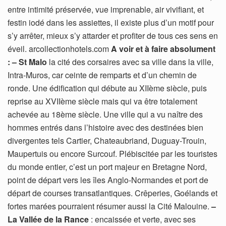
entre intimité préservée, vue imprenable, air vivifiant, et
festin iodé dans les assiettes, il existe plus d’un motif pour
s’y arrêter, mieux s’y attarder et profiter de tous ces sens en
éveil. arcollectionhotels.com
A voir et à faire absolument
:
– St Malo
la cité des corsaires avec sa ville dans la ville,
Intra-Muros, car ceinte de remparts et d’un chemin de
ronde. Une édification qui débute au XIIème siècle, puis
reprise au XVIIème siècle mais qui va être totalement
achevée au 18ème siècle. Une ville qui a vu naître des
hommes entrés dans l’histoire avec des destinées bien
divergentes tels Cartier, Chateaubriand, Duguay-Trouin,
Maupertuis ou encore Surcouf. Plébiscitée par les touristes
du monde entier, c’est un port majeur en Bretagne Nord,
point de départ vers les îles Anglo-Normandes et port de
départ de courses transatlantiques. Crêperies, Goélands et
fortes marées pourraient résumer aussi la Cité Malouine.
–
La Vallée de la Rance
: encaissée et verte, avec ses