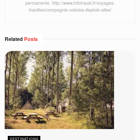
permanente. http://www.infotravel.fr/voyages-
insolites/compagnie-volotea-deploie-ailes/
Related
Posts
DESTINATIONS