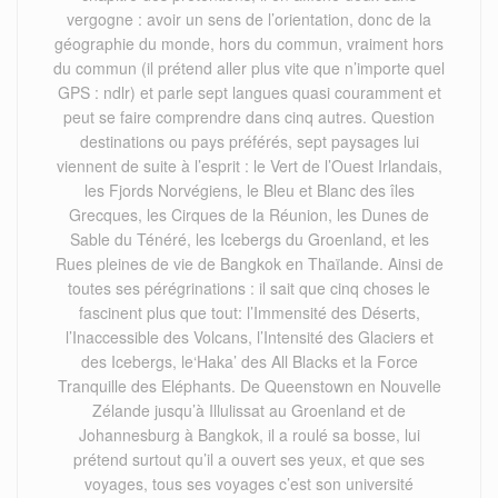
vergogne : avoir un sens de l’orientation, donc de la
géographie du monde, hors du commun, vraiment hors
du commun (il prétend aller plus vite que n’importe quel
GPS : ndlr) et parle sept langues quasi couramment et
peut se faire comprendre dans cinq autres. Question
destinations ou pays préférés, sept paysages lui
viennent de suite à l’esprit : le Vert de l’Ouest Irlandais,
les Fjords Norvégiens, le Bleu et Blanc des îles
Grecques, les Cirques de la Réunion, les Dunes de
Sable du Ténéré, les Icebergs du Groenland, et les
Rues pleines de vie de Bangkok en Thaïlande. Ainsi de
toutes ses pérégrinations : il sait que cinq choses le
fascinent plus que tout: l’Immensité des Déserts,
l’Inaccessible des Volcans, l’Intensité des Glaciers et
des Icebergs, le‘Haka’ des All Blacks et la Force
Tranquille des Eléphants. De Queenstown en Nouvelle
Zélande jusqu’à Illulissat au Groenland et de
Johannesburg à Bangkok, il a roulé sa bosse, lui
prétend surtout qu’il a ouvert ses yeux, et que ses
voyages, tous ses voyages c’est son université