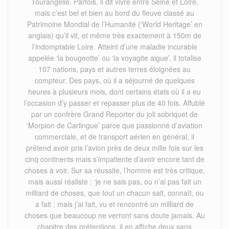
Tourangelle. Parfois, il dit vivre entre Seine et Loire,
mais c’est bel et bien au bord du fleuve classé au
Patrimoine Mondial de l’Humanité (‘World Heritage’ en
anglais) qu’il vit, et même très exactement à 150m de
l’indomptable Loire. Atteint d’une maladie incurable
appelée ‘la bougeotte’ ou ‘la voyagite aigue’, il totalise
107 nations, pays et autres terres éloignées au
compteur. Des pays, où il a séjourné de quelques
heures à plusieurs mois, dont certains états où il a eu
l’occasion d’y passer et repasser plus de 40 fois. Affublé
par un confrère Grand Reporter du joli sobriquet de
‘Morpion de Carlingue’ parce que passionné d’aviation
commerciale, et de transport aérien en général, il
prétend avoir pris l’avion près de deux mille fois sur les
cinq continents mais s’impatiente d’avoir encore tant de
choses à voir. Sur sa réussite, l’homme est très critique,
mais aussi réaliste : ‘je ne sais pas, ou n’ai pas fait un
milliard de choses, que tout un chacun sait, connaît, ou
a fait ; mais j’ai fait, vu et rencontré un milliard de
choses que beaucoup ne verront sans doute jamais. Au
chapitre des prétentions, il en affiche deux sans