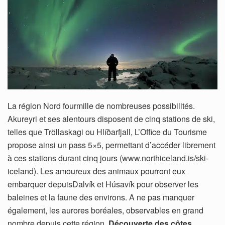
La région Nord fourmille de nombreuses possibilités.
Akureyri et ses alentours disposent de cinq stations de ski,
telles que Tröllaskagi ou Hlíðarfjall, L’Office du Tourisme
propose ainsi un pass 5×5, permettant d’accéder librement
à ces stations durant cinq jours (www.northiceland.is/ski-
iceland). Les amoureux des animaux pourront eux
embarquer depuisDalvík et Húsavík pour observer les
baleines et la faune des environs. A ne pas manquer
également, les aurores boréales, observables en grand
nombre depuis cette région.
Découverte des côtes