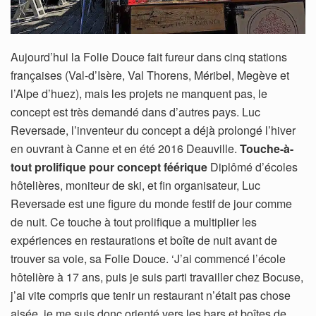
Aujourd’hui la Folie Douce fait fureur dans cinq stations
françaises (Val-d’Isère, Val Thorens, Méribel, Megève et
l’Alpe d’huez), mais les projets ne manquent pas, le
concept est très demandé dans d’autres pays. Luc
Reversade, l’inventeur du concept a déjà prolongé l’hiver
en ouvrant à Canne et en été 2016 Deauville.
Touche-à-
tout prolifique pour concept féérique
Diplômé d’écoles
hôtelières, moniteur de ski, et fin organisateur, Luc
Reversade est une figure du monde festif de jour comme
de nuit. Ce touche à tout prolifique a multiplier les
expériences en restaurations et boîte de nuit avant de
trouver sa voie, sa Folie Douce. ‘J’ai commencé l’école
hôtelière à 17 ans, puis je suis parti travailler chez Bocuse,
j’ai vite compris que tenir un restaurant n’était pas chose
aisée, je me suis donc orienté vers les bars et boîtes de