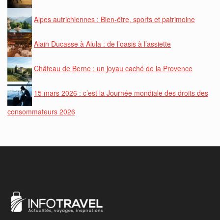
Alpes autrichiennes : Bien-être, sports et patrimoine
Alain Ducasse à Alula : de l’oasis à l’assiette
Château de Berne : un joyau caché de la Provence
15 mars 2026 : c’est la Journée mondiale des droits des
consommateurs 2026