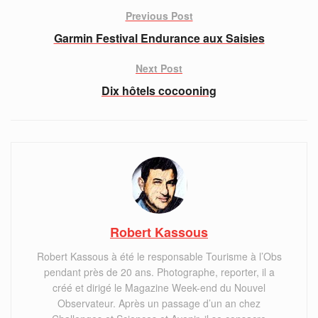
Previous Post
Garmin Festival Endurance aux Saisies
Next Post
Dix hôtels cocooning
Robert Kassous
Robert Kassous à été le responsable Tourisme à l’Obs
pendant près de 20 ans. Photographe, reporter, il a
créé et dirigé le Magazine Week-end du Nouvel
Observateur. Après un passage d’un an chez