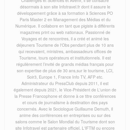
Challenges et Sciences et Avenir, il se consacre
désormais à son site Infotravel.fr dont il assure le
développement grâce à sa formation à Sciences PO
Paris Master 2 en Management des Médias et du
Numérique. Il collabore en tant que pigiste à différents
magazines print ou web nationaux. Passionné de
Voyages et de rencontres, il a créé et animé les
déjeuners Tourisme de l'Obs pendant plus de 10 ans
qui recevaient, ministres, ambassadeurs offices de
Tourisme, tours opérateurs et institutionnels. Il est
régulièrement l’invité de grands médias français pour
son expertise de plus de 30 ans,sur le tourisme, LCI,
Soir3, Europe 1, France Info TV, AFP etc.
Administrateur du PressClub depuis 2011, il est
également depuis 2021, le Vice-Président de L'union de
la Presse Francophone et donne à ce titre conférences
et cours de journalisme à destination des pays
concernés. Avec le Sociologue Guillaume Demuth, il
anime des conférences en entreprises ou sur des
salons comme le Salon Mondial du Tourisme dont son
site Infotravel est partenaire officiel, L'IFTM ou encore