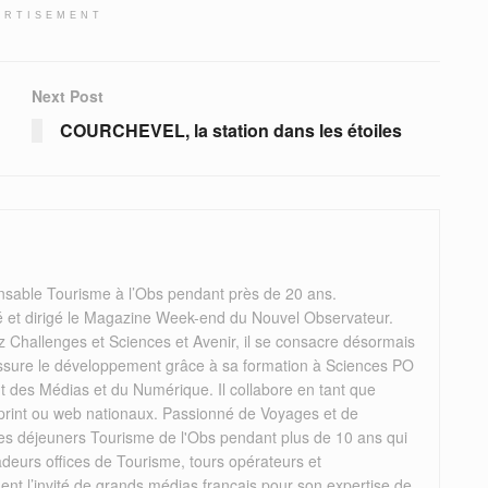
ERTISEMENT
Next Post
COURCHEVEL, la station dans les étoiles
nsable Tourisme à l’Obs pendant près de 20 ans.
éé et dirigé le Magazine Week-end du Nouvel Observateur.
 Challenges et Sciences et Avenir, il se consacre désormais
il assure le développement grâce à sa formation à Sciences PO
des Médias et du Numérique. Il collabore en tant que
 print ou web nationaux. Passionné de Voyages et de
 les déjeuners Tourisme de l'Obs pendant plus de 10 ans qui
deurs offices de Tourisme, tours opérateurs et
rement l’invité de grands médias français pour son expertise de