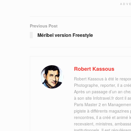
ADV
Previous Post
Méribel version Freestyle
Robert Kassous
Robert Kassous à été le respo
Photographe, reporter, il a cr
Après un passage d’un an chez
à son site Infotravel.fr dont 
Paris Master 2 en Management 
pigiste à différents magazines
rencontres, il a créé et animé
recevaient, ministres, ambassa
institutionnels. Il est réguliè