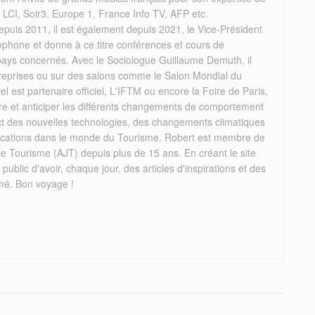
, LCI, Soir3, Europe 1, France Info TV, AFP etc.
puis 2011, il est également depuis 2021, le Vice-Président
ophone et donne à ce titre conférences et cours de
 pays concernés. Avec le Sociologue Guillaume Demuth, il
reprises ou sur des salons comme le Salon Mondial du
el est partenaire officiel, L'IFTM ou encore la Foire de Paris,
re et anticiper les différents changements de comportement
act des nouvelles technologies, des changements climatiques
mplications dans le monde du Tourisme. Robert est membre de
de Tourisme (AJT) depuis plus de 15 ans. En créant le site
 public d'avoir, chaque jour, des articles d'inspirations et des
mé. Bon voyage !