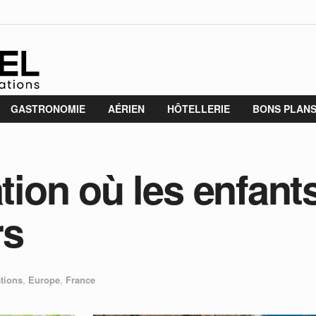
GASTRONOMIE
AÉRIEN
HÔTELLERIE
BONS PLAN
ation où les enfan
rs
tions
,
Europe
,
France