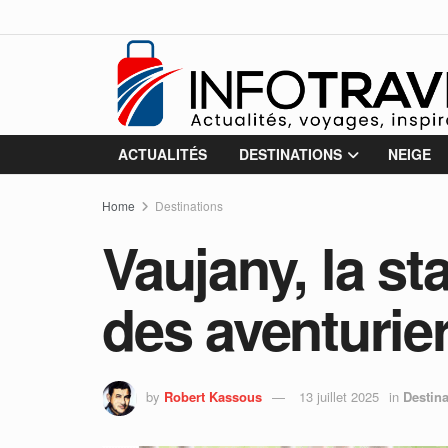
ACTUALITÉS
DESTINATIONS
NEIGE
Home
Destinations
Vaujany, la st
des aventurie
by
Robert Kassous
13 juillet 2025
in
Destina