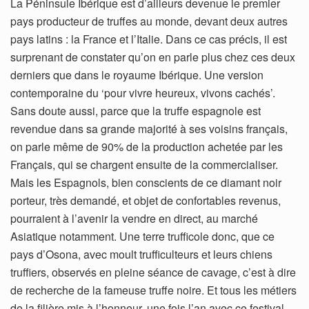
La Péninsule Ibérique est d’ailleurs devenue le premier
pays producteur de truffes au monde, devant deux autres
pays latins : la France et l’Italie. Dans ce cas précis, il est
surprenant de constater qu’on en parle plus chez ces deux
derniers que dans le royaume Ibérique. Une version
contemporaine du ‘pour vivre heureux, vivons cachés’.
Sans doute aussi, parce que la truffe espagnole est
revendue dans sa grande majorité à ses voisins français,
on parle même de 90% de la production achetée par les
Français, qui se chargent ensuite de la commercialiser.
Mais les Espagnols, bien conscients de ce diamant noir
porteur, très demandé, et objet de confortables revenus,
pourraient à l’avenir la vendre en direct, au marché
Asiatique notamment. Une terre trufficole donc, que ce
pays d’Osona, avec moult trufficulteurs et leurs chiens
truffiers, observés en pleine séance de cavage, c’est à dire
de recherche de la fameuse truffe noire. Et tous les métiers
de la filière mis à l’honneur, une fois l’an avec ce festival