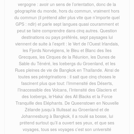
vergogne : avoir un sens de l’orientation, donc de la
géographie du monde, hors du commun, vraiment hors
du commun (il prétend aller plus vite que n’importe quel
GPS : ndlr) et parle sept langues quasi couramment et
peut se faire comprendre dans cinq autres. Question
destinations ou pays préférés, sept paysages lui
viennent de suite à l’esprit : le Vert de l’Ouest Irlandais,
les Fjords Norvégiens, le Bleu et Blanc des îles
Grecques, les Cirques de la Réunion, les Dunes de
Sable du Ténéré, les Icebergs du Groenland, et les
Rues pleines de vie de Bangkok en Thaïlande. Ainsi de
toutes ses pérégrinations : il sait que cinq choses le
fascinent plus que tout: l’Immensité des Déserts,
l’Inaccessible des Volcans, l’Intensité des Glaciers et
des Icebergs, le‘Haka’ des All Blacks et la Force
Tranquille des Eléphants. De Queenstown en Nouvelle
Zélande jusqu’à Illulissat au Groenland et de
Johannesburg à Bangkok, il a roulé sa bosse, lui
prétend surtout qu’il a ouvert ses yeux, et que ses
voyages, tous ses voyages c’est son université