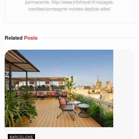
permanente. http://www.infotravel.fr/voyages-
insolites/compagnie-volotea-deploie-ailes/
Related
Posts
BARCELONE