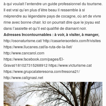
à qui voulait l’entendre un guide professionnel du tourisme.
Il est vrai qu’en plus d’être beau il ressemble à si
méprendre au légendaire pays de cocagne, où art de vivre
rime avec bonne chair. Ici on pourrait dire que le joyau est
dans l’assiette et qu’il est qualifié de diamant noir.
Adresses Incontournables : à voir, à visiter, à manger,
http://osonaturisme.cat/ http://casarieraordeix.com/fr/visites
https://www.llucanes.cat/la-ruta-de-la-llet/
http://www.cancarol.com
https://www.facebook.com/pages/El-
Gravat/181027315268912 https://www.victurisme.cat
https://www.grupcalateresona.com/tresona21/
http://www.calignasi.net