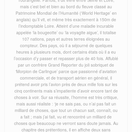
Tourangelle. Parfois, il dit vivre entre Seine et Loire,
mais c’est bel et bien au bord du fleuve classé au
Patrimoine Mondial de l’Humanité (‘World Heritage’ en
anglais) qu’il vit, et même très exactement à 150m de
l’indomptable Loire. Atteint d’une maladie incurable
appelée ‘la bougeotte’ ou ‘la voyagite aigue’, il totalise
107 nations, pays et autres terres éloignées au
compteur. Des pays, où il a séjourné de quelques
heures à plusieurs mois, dont certains états où il a eu
l’occasion d’y passer et repasser plus de 40 fois. Affublé
par un confrère Grand Reporter du joli sobriquet de
‘Morpion de Carlingue’ parce que passionné d’aviation
commerciale, et de transport aérien en général, il
prétend avoir pris l’avion près de deux mille fois sur les
cinq continents mais s’impatiente d’avoir encore tant de
choses à voir. Sur sa réussite, l’homme est très critique,
mais aussi réaliste : ‘je ne sais pas, ou n’ai pas fait un
milliard de choses, que tout un chacun sait, connaît, ou
a fait ; mais j’ai fait, vu et rencontré un milliard de
choses que beaucoup ne verront sans doute jamais. Au
chapitre des prétentions, il en affiche deux sans