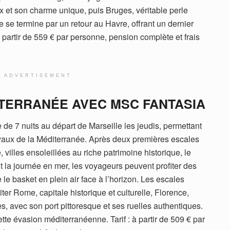
 et son charme unique, puis Bruges, véritable perle
 se termine par un retour au Havre, offrant un dernier
 partir de 559 € par personne, pension complète et frais
ADVERTISEMENT
ITERRANÉE AVEC MSC FANTASIA
de 7 nuits au départ de Marseille les jeudis, permettant
oyaux de la Méditerranée. Après deux premières escales
villes ensoleillées au riche patrimoine historique, le
nt la journée en mer, les voyageurs peuvent profiter des
e basket en plein air face à l’horizon. Les escales
siter Rome, capitale historique et culturelle, Florence,
, avec son port pittoresque et ses ruelles authentiques.
cette évasion méditerranéenne. Tarif : à partir de 509 € par