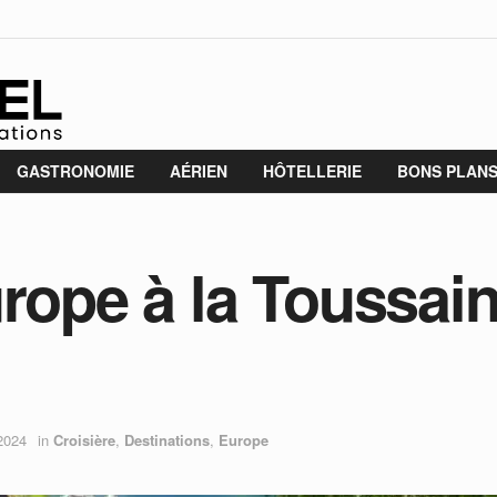
GASTRONOMIE
AÉRIEN
HÔTELLERIE
BONS PLAN
urope à la Toussai
2024
in
Croisière
,
Destinations
,
Europe