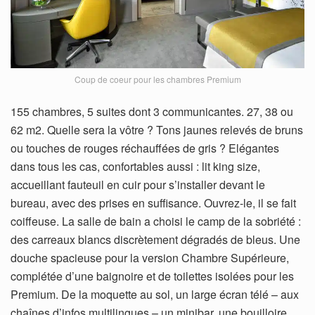
Coup de coeur pour les chambres Premium
155 chambres, 5 suites dont 3 communicantes. 27, 38 ou
62 m2. Quelle sera la vôtre ? Tons jaunes relevés de bruns
ou touches de rouges réchauffées de gris ? Elégantes
dans tous les cas, confortables aussi : lit king size,
accueillant fauteuil en cuir pour s’installer devant le
bureau, avec des prises en suffisance. Ouvrez-le, il se fait
coiffeuse. La salle de bain a choisi le camp de la sobriété :
des carreaux blancs discrètement dégradés de bleus. Une
douche spacieuse pour la version Chambre Supérieure,
complétée d’une baignoire et de toilettes isolées pour les
Premium. De la moquette au sol, un large écran télé – aux
chaînes d’infos multilingues – un minibar, une bouilloire,