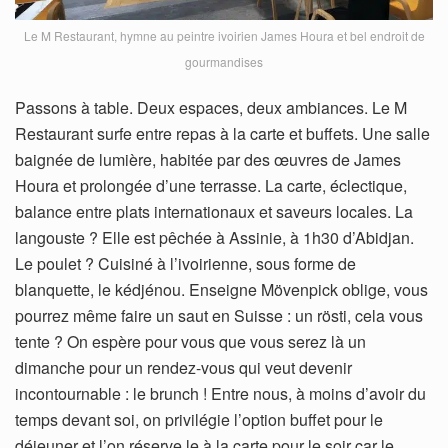
Le M Restaurant, hymne au peintre ivoirien James Houra et bel endroit de
gourmandises
Passons à table. Deux espaces, deux ambiances. Le M
Restaurant surfe entre repas à la carte et buffets. Une salle
baignée de lumière, habitée par des œuvres de James
Houra et prolongée d’une terrasse. La carte, éclectique,
balance entre plats internationaux et saveurs locales. La
langouste ? Elle est pêchée à Assinie, à 1h30 d’Abidjan.
Le poulet ? Cuisiné à l’ivoirienne, sous forme de
blanquette, le kédjénou. Enseigne Mövenpick oblige, vous
pourrez même faire un saut en Suisse : un rösti, cela vous
tente ? On espère pour vous que vous serez là un
dimanche pour un rendez-vous qui veut devenir
incontournable : le brunch ! Entre nous, à moins d’avoir du
temps devant soi, on privilégie l’option buffet pour le
déjeuner et l’on réserve le à la carte pour le soir car le