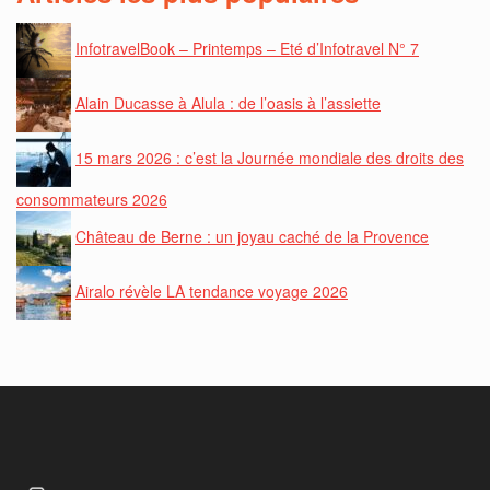
InfotravelBook – Printemps – Eté d’Infotravel N° 7
Alain Ducasse à Alula : de l’oasis à l’assiette
15 mars 2026 : c’est la Journée mondiale des droits des
consommateurs 2026
Château de Berne : un joyau caché de la Provence
Airalo révèle LA tendance voyage 2026