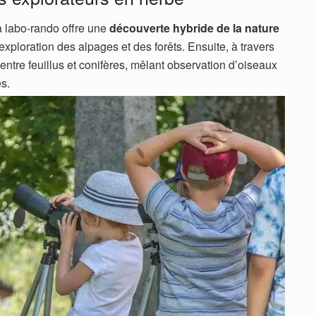
la labo-rando offre une
découverte hybride de la nature
xploration des alpages et des forêts. Ensuite, à travers
ntre feuillus et conifères, mêlant observation d’oiseaux
es.