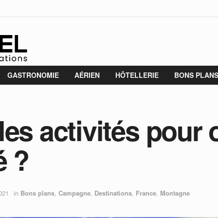
GASTRONOMIE
AÉRIEN
HÔTELLERIE
BONS PLAN
es activités pour 
é ?
2021
in
Bons plans
,
Campagne
,
Destinations
,
France
,
Montagne