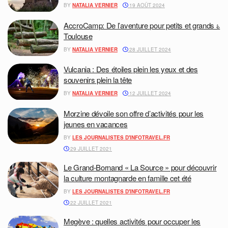
BY
NATALIA VERNIER
19 AOÛT 2024
AccroCamp: De l’aventure pour petits et grands à
Toulouse
BY
NATALIA VERNIER
28 JUILLET 2024
Vulcania : Des étoiles plein les yeux et des
souvenirs plein la tête
BY
NATALIA VERNIER
12 JUILLET 2024
Morzine dévoile son offre d’activités pour les
jeunes en vacances
BY
LES JOURNALISTES D'INFOTRAVEL.FR
29 JUILLET 2021
Le Grand-Bornand « La Source » pour découvrir
la culture montagnarde en famille cet été
BY
LES JOURNALISTES D'INFOTRAVEL.FR
22 JUILLET 2021
Megève : quelles activités pour occuper les