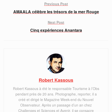
Previous Post
AMAALA célèbre les trésors de la mer Rouge
Next Post
Cinq expériences Anantara
Robert Kassous
Robert Kassous à été le responsable Tourisme à l’Obs
pendant près de 20 ans. Photographe, reporter, il a
créé et dirigé le Magazine Week-end du Nouvel
Observateur. Après un passage d’un an chez
Challenges et Sciences et Avenir, il se consacre