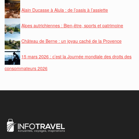
Alain Ducasse à Alula : de l’oasis à l’assiette
Alpes autrichiennes : Bien-être, sports et patrimoine
Château de Berne : un joyau caché de la Provence
15 mars 2026 : c’est la Journée mondiale des droits des
consommateurs 2026