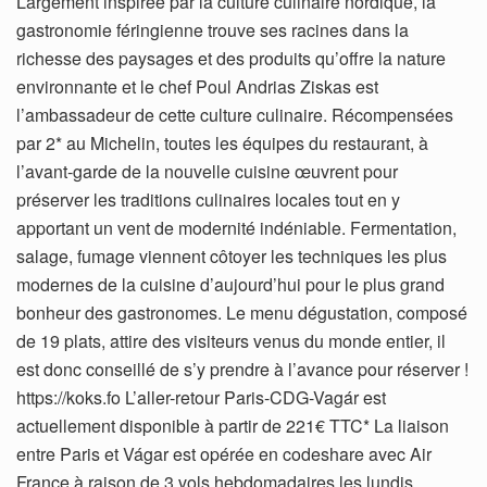
Largement inspirée par la culture culinaire nordique, la
gastronomie féringienne trouve ses racines dans la
richesse des paysages et des produits qu’offre la nature
environnante et le chef Poul Andrias Ziskas est
l’ambassadeur de cette culture culinaire. Récompensées
par 2* au Michelin, toutes les équipes du restaurant, à
l’avant-garde de la nouvelle cuisine œuvrent pour
préserver les traditions culinaires locales tout en y
apportant un vent de modernité indéniable. Fermentation,
salage, fumage viennent côtoyer les techniques les plus
modernes de la cuisine d’aujourd’hui pour le plus grand
bonheur des gastronomes. Le menu dégustation, composé
de 19 plats, attire des visiteurs venus du monde entier, il
est donc conseillé de s’y prendre à l’avance pour réserver !
https://koks.fo L’aller-retour Paris-CDG-Vagár est
actuellement disponible à partir de 221€ TTC* La liaison
entre Paris et Vágar est opérée en codeshare avec Air
France à raison de 3 vols hebdomadaires les lundis,