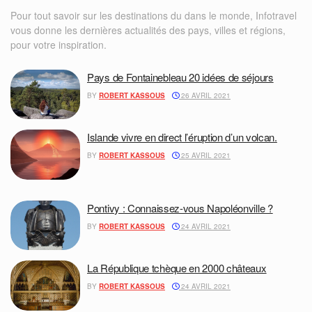
Pour tout savoir sur les destinations du dans le monde, Infotravel
vous donne les dernières actualités des pays, villes et régions,
pour votre inspiration.
Pays de Fontainebleau 20 idées de séjours
BY
ROBERT KASSOUS
26 AVRIL 2021
Islande vivre en direct l’éruption d’un volcan.
BY
ROBERT KASSOUS
25 AVRIL 2021
Pontivy : Connaissez-vous Napoléonville ?
BY
ROBERT KASSOUS
24 AVRIL 2021
La République tchèque en 2000 châteaux
BY
ROBERT KASSOUS
24 AVRIL 2021