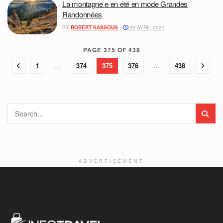
La montagne e en été en mode Grandes
Randonnées
BY
ROBERT KASSOUS
20 AVRIL 2021
PAGE 375 OF 438
1
…
374
375
376
…
438
ADVERTISEMENT