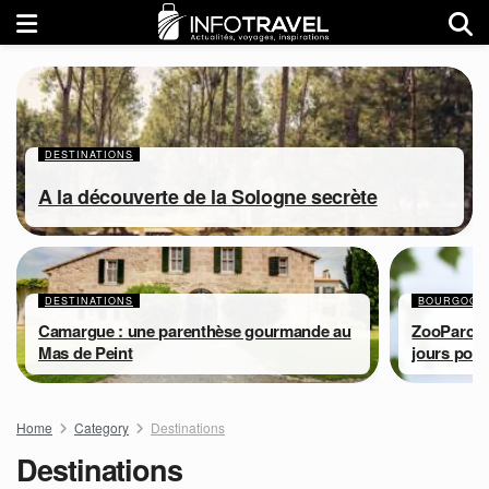
DESTINATIONS
A la découverte de la Sologne secrète
DESTINATIONS
BOURGOGN
Camargue : une parenthèse gourmande au
ZooParc de
Mas de Peint
jours pour
Home
Category
Destinations
Destinations