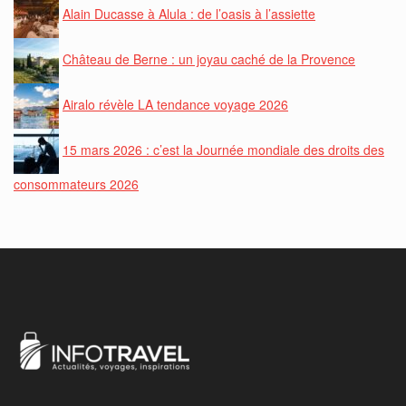
Alain Ducasse à Alula : de l’oasis à l’assiette
Château de Berne : un joyau caché de la Provence
Airalo révèle LA tendance voyage 2026
15 mars 2026 : c’est la Journée mondiale des droits des
consommateurs 2026