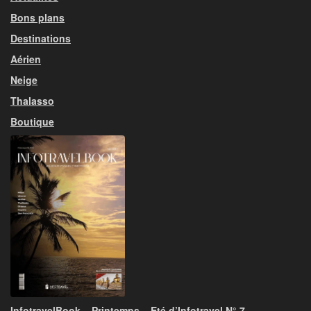
Bons plans
Destinations
Aérien
Neige
Thalasso
Boutique
InfotravelBook – Printemps – Eté d’Infotravel N° 7