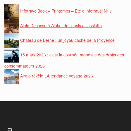
InfotravelBook – Printemps – Eté d’Infotravel N° 7
Alain Ducasse à Alula : de l’oasis à l’assiette
Château de Berne : un joyau caché de la Provence
15 mars 2026 : c’est la Journée mondiale des droits des
consommateurs 2026
Airalo révèle LA tendance voyage 2026