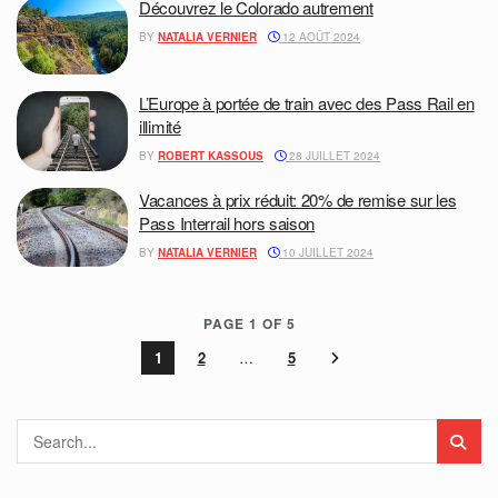
Découvrez le Colorado autrement
BY
NATALIA VERNIER
12 AOÛT 2024
L’Europe à portée de train avec des Pass Rail en
illimité
BY
ROBERT KASSOUS
28 JUILLET 2024
Vacances à prix réduit: 20% de remise sur les
Pass Interrail hors saison
BY
NATALIA VERNIER
10 JUILLET 2024
PAGE 1 OF 5
1
2
…
5