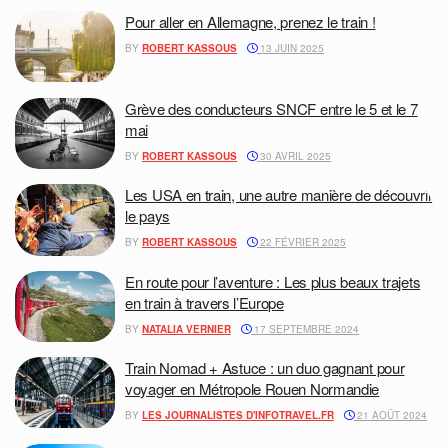
Pour aller en Allemagne, prenez le train !
BY
ROBERT KASSOUS
13 JUIN 2025
Grève des conducteurs SNCF entre le 5 et le 7
mai
BY
ROBERT KASSOUS
30 AVRIL 2025
Les USA en train, une autre manière de découvrir
le pays
BY
ROBERT KASSOUS
22 FÉVRIER 2025
En route pour l’aventure : Les plus beaux trajets
en train à travers l’Europe
BY
NATALIA VERNIER
17 SEPTEMBRE 2024
Train Nomad + Astuce : un duo gagnant pour
voyager en Métropole Rouen Normandie
BY
LES JOURNALISTES D'INFOTRAVEL.FR
21 AOÛT 2024