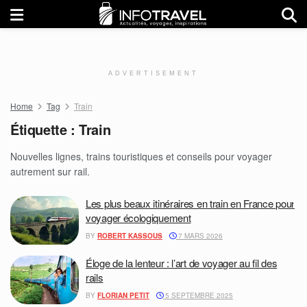
ADVERTISEMENT
Home
Tag
Train
Étiquette :
Train
Nouvelles lignes, trains touristiques et conseils pour voyager
autrement sur rail.
Les plus beaux itinéraires en train en France pour
voyager écologiquement
BY
ROBERT KASSOUS
7 MARS 2026
Éloge de la lenteur : l’art de voyager au fil des
rails
BY
FLORIAN PETIT
5 SEPTEMBRE 2025