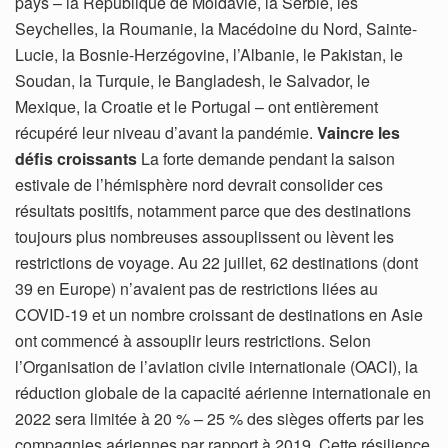
pays – la République de Moldavie, la Serbie, les
Seychelles, la Roumanie, la Macédoine du Nord, Sainte-
Lucie, la Bosnie-Herzégovine, l’Albanie, le Pakistan, le
Soudan, la Turquie, le Bangladesh, le Salvador, le
Mexique, la Croatie et le Portugal – ont entièrement
récupéré leur niveau d’avant la pandémie.
Vaincre les
défis croissants
La forte demande pendant la saison
estivale de l’hémisphère nord devrait consolider ces
résultats positifs, notamment parce que des destinations
toujours plus nombreuses assouplissent ou lèvent les
restrictions de voyage. Au 22 juillet, 62 destinations (dont
39 en Europe) n’avaient pas de restrictions liées au
COVID-19 et un nombre croissant de destinations en Asie
ont commencé à assouplir leurs restrictions. Selon
l’Organisation de l’aviation civile internationale (OACI), la
réduction globale de la capacité aérienne internationale en
2022 sera limitée à 20 % – 25 % des sièges offerts par les
compagnies aériennes par rapport à 2019. Cette résilience