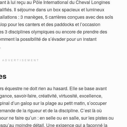
ant à lui reçu au Pôle International du Cheval Longines
aliﬁés. Il séjourne dans un box spacieux et lumineux
allations : 3 manèges, 5 carrières conçues avec des sols
lop pour les canters et des paddocks et l’occasion
s 3 disciplines olympiques ou encore de prendre des
emment la possibilité de s’évader pour un instant
…
ADVERTISEMENT
es
ers équestre ne doit rien au hasard. Elle se base avant
nce, savoir-faire, créativité, virtuosité, excellence,
pinal d’un galop sur la plage au petit matin, s’occuper
mande de la rigueur et de la discipline. C’est là où
our ne faire qu’un : en selle ou en salle, sur les pistes ou
t, jusqu’au moindre détail. Une exigence qui a façonné la