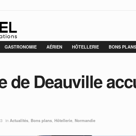
GASTRONOMIE
AÉRIEN
HÔTELLERIE
BONS PLAN
e de Deauville accu
23
in
Actualités
,
Bons plans
,
Hôtellerie
,
Normandie