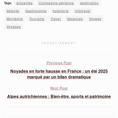
Tags:
actualités
Compagnie aérienne
destination
détente
Gastronomie
hotellerie
infotravel
Montagne
Tourisme
Travel
Vacances
Voyage
Voyages
ADVERTISEMENT
Previous Post
Noyades en forte hausse en France : un été 2025
marqué par un bilan dramatique
Next Post
Alpes autrichiennes : Bien-être, sports et patrimoine