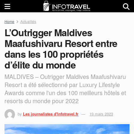
Home
Actualités
L’Outrigger Maldives
Maafushivaru Resort entre
dans les 100 propriétés
d’élite du monde
MALDIVES – Outrigger Maldives Maafushivaru
Resort a été sélectionné par Luxury Lifestyle
Awards comme l'un des 100 meilleurs hôtels et
resorts du monde pour 2022
by
Les journalistes d'Infotravel.fr
19 mars 2023