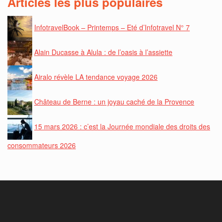
Articles les plus populaires
InfotravelBook – Printemps – Eté d’Infotravel N° 7
Alain Ducasse à Alula : de l’oasis à l’assiette
Airalo révèle LA tendance voyage 2026
Château de Berne : un joyau caché de la Provence
15 mars 2026 : c’est la Journée mondiale des droits des
consommateurs 2026