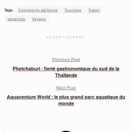
Tags:
Compagnie aérienne
Tourisme
Travel
Vacances
Voyage
ADVERTISEMENT
Previous Post
Phetchaburi : fierté gastronomique du sud de la
Thaïlande
Next Post
Aquaventure World : le plus grand parc aquatique du
monde