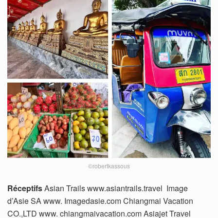
©robertkassous
Réceptifs
Asian Trails www.asiantrails.travel Image
d’Asie SA www. Imagedasie.com Chiangmai Vacation
CO.,LTD www. chiangmaivacation.com Asiajet Travel