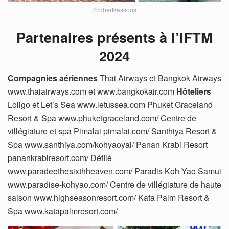
©robertkassous
Partenaires présents à l’IFTM
2024
Compagnies aériennes
Thai Airways et Bangkok Airways
www.thaiairways.com et www.bangkokair.com
Hôteliers
Loligo et Let’s Sea www.letussea.com Phuket Graceland
Resort & Spa www.phuketgraceland.com/ Centre de
villégiature et spa Pimalai pimalai.com/ Santhiya Resort &
Spa www.santhiya.com/kohyaoyai/ Panan Krabi Resort
panankrabiresort.com/ Défilé
www.paradeethesixthheaven.com/ Paradis Koh Yao Samui
www.paradise-kohyao.com/ Centre de villégiature de haute
saison www.highseasonresort.com/ Kata Palm Resort &
Spa www.katapalmresort.com/