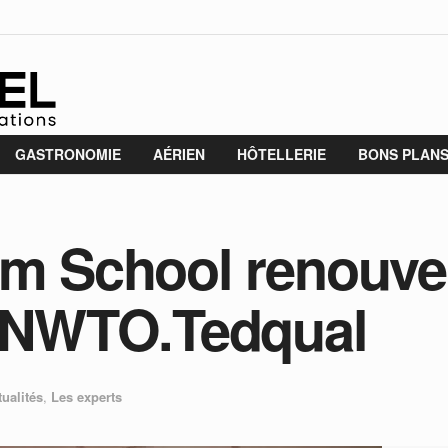
GASTRONOMIE
AÉRIEN
HÔTELLERIE
BONS PLAN
sm School renouvel
 UNWTO.Tedqual
tualités
,
Les experts