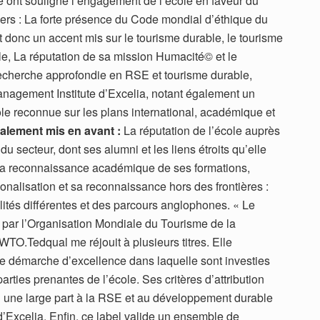
 ont souligné l’engagement de l’école en faveur du
vers : La forte présence du Code mondial d’éthique du
donc un accent mis sur le tourisme durable, le tourisme
le, La réputation de sa mission Humacité© et le
cherche approfondie en RSE et tourisme durable,
anagement Institute d’Excelia, notant également un
ole reconnue sur les plans international, académique et
alement mis en avant :
La réputation de l’école auprès
du secteur, dont ses alumni et les liens étroits qu’elle
La reconnaissance académique de ses formations,
ionalisation et sa reconnaissance hors des frontières :
lités différentes et des parcours anglophones.
« Le
par l’Organisation Mondiale du Tourisme de la
WTO.Tedqual me réjouit à plusieurs titres. Elle
 démarche d’excellence dans laquelle sont investies
arties prenantes de l’école. Ses critères d’attribution
 une large part à la RSE et au développement durable
d’Excelia. Enfin, ce label valide un ensemble de