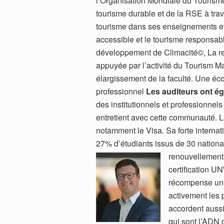
l’Organisation Mondiale du Tourisme
tourisme durable et de la RSE à tra
tourisme dans ses enseignements et 
accessible et le tourisme responsab
développement de Climacité©, La re
appuyée par l’activité du Tourism M
élargissement de la faculté. Une éc
professionnel
Les auditeurs ont ég
des institutionnels et professionnels 
entretient avec cette communauté. 
notamment le Visa. Sa forte internat
27% d’étudiants issus de 30 nationa
renouvellement 
certification UN
récompense une
activement les p
accordent aussi
qui sont l’ADN 