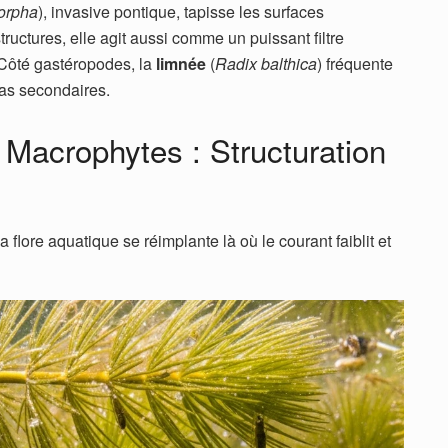
orpha
), invasive pontique, tapisse les surfaces
tructures, elle agit aussi comme un puissant filtre
 Côté gastéropodes, la
limnée
(
Radix balthica
) fréquente
ras secondaires.
 Macrophytes : Structuration
a flore aquatique se réimplante là où le courant faiblit et