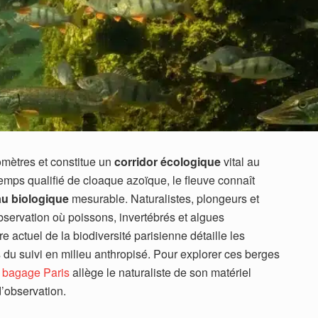
lomètres et constitue un
corridor écologique
vital au
mps qualifié de cloaque azoïque, le fleuve connaît
u biologique
mesurable. Naturalistes, plongeurs et
bservation où poissons, invertébrés et algues
e actuel de la biodiversité parisienne détaille les
s du suivi en milieu anthropisé. Pour explorer ces berges
 bagage Paris
allège le naturaliste de son matériel
 d’observation.