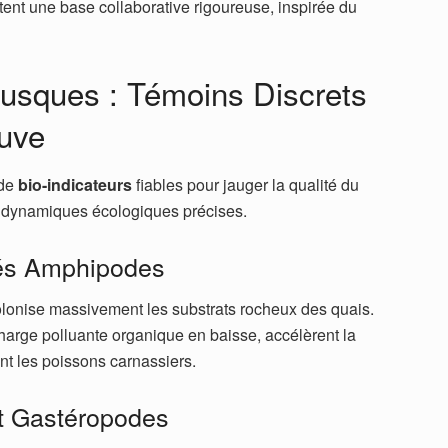
nt une base collaborative rigoureuse, inspirée du
lusques : Témoins Discrets
euve
 de
bio-indicateurs
fiables pour jauger la qualité du
es dynamiques écologiques précises.
és Amphipodes
olonise massivement les substrats rocheux des quais.
charge polluante organique en baisse, accélèrent la
nt les poissons carnassiers.
t Gastéropodes