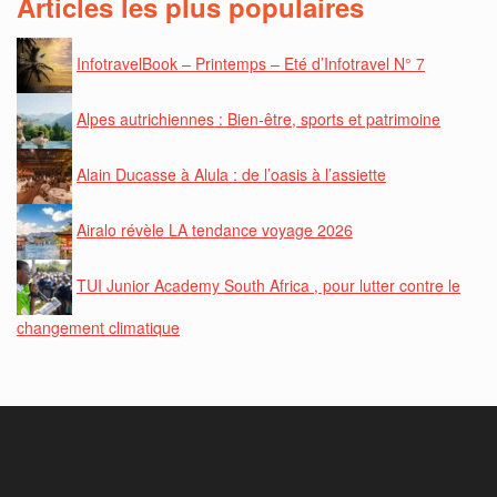
Articles les plus populaires
InfotravelBook – Printemps – Eté d’Infotravel N° 7
Alpes autrichiennes : Bien-être, sports et patrimoine
Alain Ducasse à Alula : de l’oasis à l’assiette
Airalo révèle LA tendance voyage 2026
TUI Junior Academy South Africa , pour lutter contre le
changement climatique