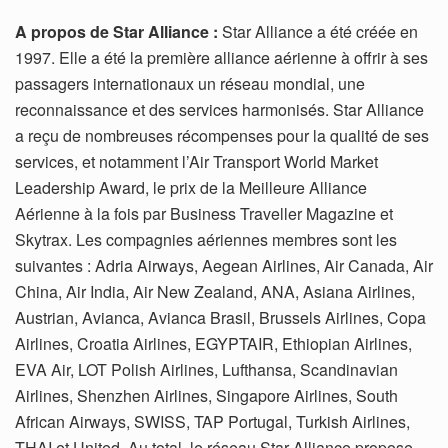
A propos de Star Alliance :
Star Alliance a été créée en
1997. Elle a été la première alliance aérienne à offrir à ses
passagers internationaux un réseau mondial, une
reconnaissance et des services harmonisés. Star Alliance
a reçu de nombreuses récompenses pour la qualité de ses
services, et notamment l’Air Transport World Market
Leadership Award, le prix de la Meilleure Alliance
Aérienne à la fois par Business Traveller Magazine et
Skytrax. Les compagnies aériennes membres sont les
suivantes : Adria Airways, Aegean Airlines, Air Canada, Air
China, Air India, Air New Zealand, ANA, Asiana Airlines,
Austrian, Avianca, Avianca Brasil, Brussels Airlines, Copa
Airlines, Croatia Airlines, EGYPTAIR, Ethiopian Airlines,
EVA Air, LOT Polish Airlines, Lufthansa, Scandinavian
Airlines, Shenzhen Airlines, Singapore Airlines, South
African Airways, SWISS, TAP Portugal, Turkish Airlines,
THAI et United. Au total, le réseau Star Alliance propose