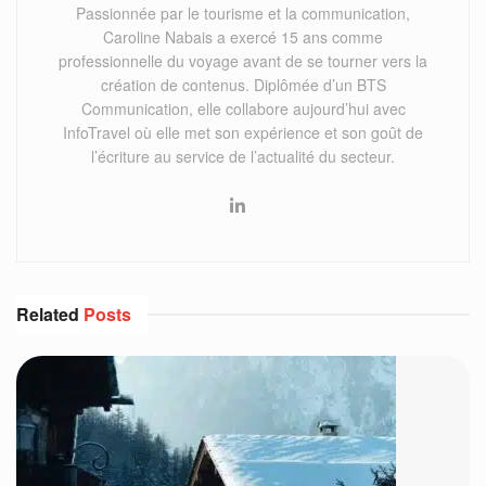
Passionnée par le tourisme et la communication,
Caroline Nabais a exercé 15 ans comme
professionnelle du voyage avant de se tourner vers la
création de contenus. Diplômée d’un BTS
Communication, elle collabore aujourd’hui avec
InfoTravel où elle met son expérience et son goût de
l’écriture au service de l’actualité du secteur.
Related
Posts